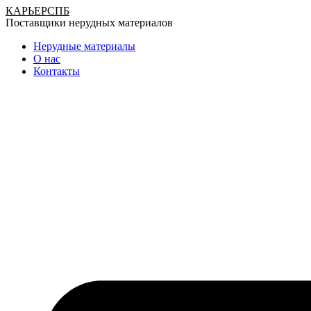
Перейти
КАРЬЕР
СПБ
Поставщики нерудных материалов
к
содержимому
Нерудные материалы
О нас
Контакты